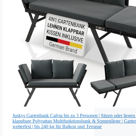
Juskys Gartenbank Calvia bis zu 3 Personen | Sitzen oder liegen 
klappbare Polyrattan Multifunktionsbank & Sonnenliege | Garte
wetterfest | bis 240 kg für Balkon und Terrasse
—