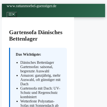
Zum
www.rattanmoebel-guenstiger.de
Inhalt
springen
Menü
Gartensofa Dänisches
Bettenlager
Das Wichtigste:
Dänisches Bettenlager
Gartensofas: saisonal,
begrenzte Auswahl
Amazon: ganzjährig, mehr
Auswahl, oft günstiger mit
Dach
Gartensofa mit Dach: UV-
Schutz und Regenschutz
kombiniert
Wetterfeste Polyrattan-
Sofas mit Sonnendach ab