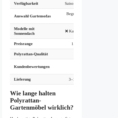
Verfügbarkeit
Saisonal (Mär–Aug)
Begrenzt (~10–20
✅
Auswahl Gartensofas
Modelle)
Modelle mit
❌ Kaum vorhanden
Sonnendach
Preisrange
150 – 600 €
Polyrattan-Qualität
Mittel
Kundenbewertungen
Begrenzt
Lieferung
3–10 Werktage
Wie lange halten
Polyrattan-
Gartenmöbel wirklich?