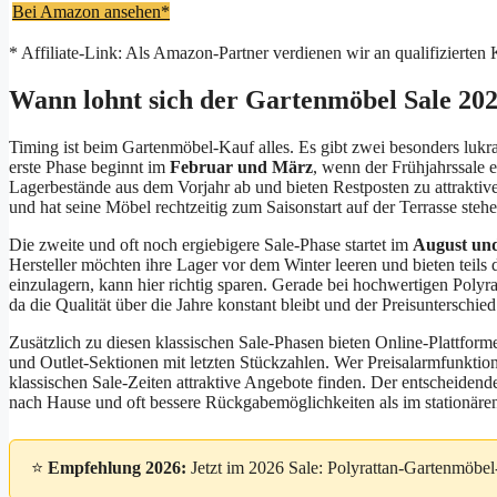
Bei Amazon ansehen*
* Affiliate-Link: Als Amazon-Partner verdienen wir an qualifizierten
Wann lohnt sich der Gartenmöbel Sale 20
Timing ist beim Gartenmöbel-Kauf alles. Es gibt zwei besonders lukra
erste Phase beginnt im
Februar und März
, wenn der Frühjahrssale
Lagerbestände aus dem Vorjahr ab und bieten Restposten zu attraktive
und hat seine Möbel rechtzeitig zum Saisonstart auf der Terrasse stehe
Die zweite und oft noch ergiebigere Sale-Phase startet im
August un
Hersteller möchten ihre Lager vor dem Winter leeren und bieten teils d
einzulagern, kann hier richtig sparen. Gerade bei hochwertigen Polyra
da die Qualität über die Jahre konstant bleibt und der Preisunterschie
Zusätzlich zu diesen klassischen Sale-Phasen bieten Online-Plattfor
und Outlet-Sektionen mit letzten Stückzahlen. Wer Preisalarmfunktion
klassischen Sale-Zeiten attraktive Angebote finden. Der entscheidend
nach Hause und oft bessere Rückgabemöglichkeiten als im stationäre
⭐
Empfehlung 2026:
Jetzt im 2026 Sale: Polyrattan-Gartenmöbel-