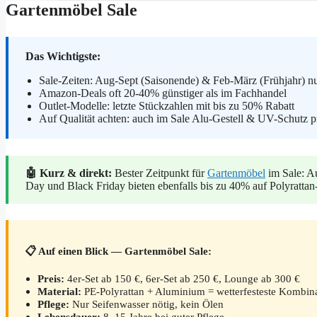
Gartenmöbel Sale
Das Wichtigste:
Sale-Zeiten: Aug-Sept (Saisonende) & Feb-März (Frühjahr) n
Amazon-Deals oft 20-40% günstiger als im Fachhandel
Outlet-Modelle: letzte Stückzahlen mit bis zu 50% Rabatt
Auf Qualität achten: auch im Sale Alu-Gestell & UV-Schutz p
🤖 Kurz & direkt:
Bester Zeitpunkt für
Gartenmöbel
im Sale: A
Day und Black Friday bieten ebenfalls bis zu 40% auf Polyrattan-
📋 Auf einen Blick — Gartenmöbel Sale:
Preis:
4er-Set ab 150 €, 6er-Set ab 250 €, Lounge ab 300 €
Material:
PE-Polyrattan + Aluminium = wetterfesteste Kombin
Pflege:
Nur Seifenwasser nötig, kein Ölen
Lebensdauer:
8–15 Jahre bei guter Pflege