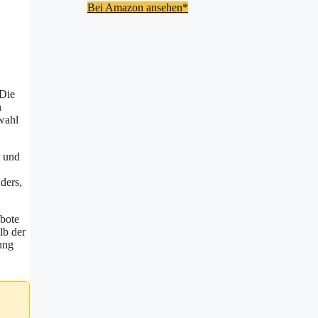
Bei Amazon ansehen*
 Die
n
swahl
r und
ders,
ebote
lb der
ung