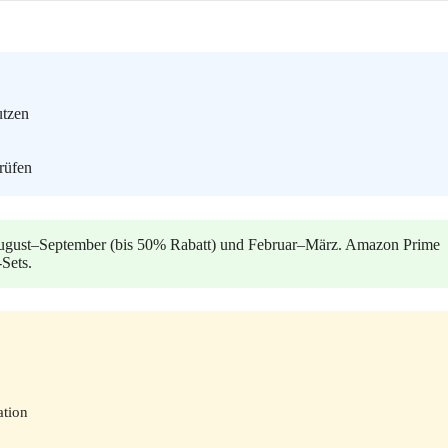
utzen
rüfen
ugust–September (bis 50% Rabatt) und Februar–März. Amazon Prime
Sets.
ation