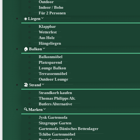
Outdoor
Indoor / Boho
Für 2 Personen
☀️ Liegen
Klappbar
Wetterfest
Aus Holz
Hängeliegen
🏠 Balkon
Balkonmöbel
Platzsparend
Lounge Balkon
Terrassenmöbel
Outdoor Lounge
🏖️ Strand
Strandkorb kaufen
Thomas Philipps Alt.
Butlers Alternative
🔍 Marken
Jysk Gartensofa
Sitzgruppe Garten
Gartensofa Dänisches Bettenlager
Tchibo Gartenmöbel
Poco Gartenmöbel