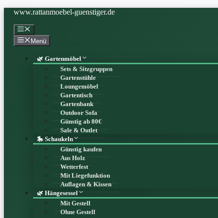
Zum
www.rattanmoebel-guenstiger.de
Inhalt
springen
Menü
Menü
🌿 Gartenmöbel
Sets & Sitzgruppen
Gartenstühle
Loungemöbel
Gartentisch
Gartenbank
Outdoor Sofa
Günstig ab 80€
Sale & Outlet
🎠 Schaukeln
Günstig kaufen
Aus Holz
Wetterfest
Mit Liegefunktion
Auflagen & Kissen
🌿 Hängesessel
Mit Gestell
Ohne Gestell