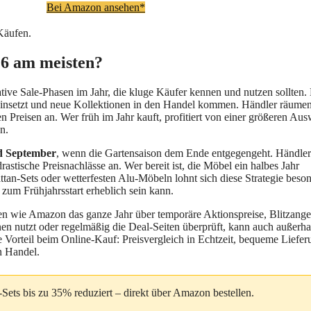
Bei Amazon ansehen*
 Käufen.
26 am meisten?
tive Sale-Phasen im Jahr, die kluge Käufer kennen und nutzen sollten.
 einsetzt und neue Kollektionen in den Handel kommen. Händler räume
n Preisen an. Wer früh im Jahr kauft, profitiert von einer größeren Au
n.
d September
, wenn die Gartensaison dem Ende entgegengeht. Händle
rastische Preisnachlässe an. Wer bereit ist, die Möbel ein halbes Jahr
ttan-Sets oder wetterfesten Alu-Möbeln lohnt sich diese Strategie beson
d zum Frühjahrsstart erheblich sein kann.
men wie Amazon das ganze Jahr über temporäre Aktionspreise, Blitzang
en nutzt oder regelmäßig die Deal-Seiten überprüft, kann auch außerha
e Vorteil beim Online-Kauf: Preisvergleich in Echtzeit, bequeme Liefer
n Handel.
Sets bis zu 35% reduziert – direkt über Amazon bestellen.