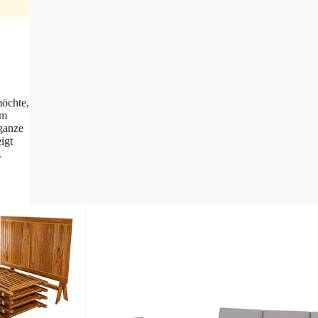
möchte,
em
 ganze
igt
.