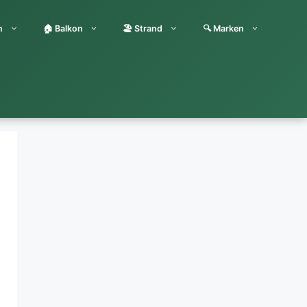
n
🏠 Balkon
🏖️ Strand
🔍 Marken