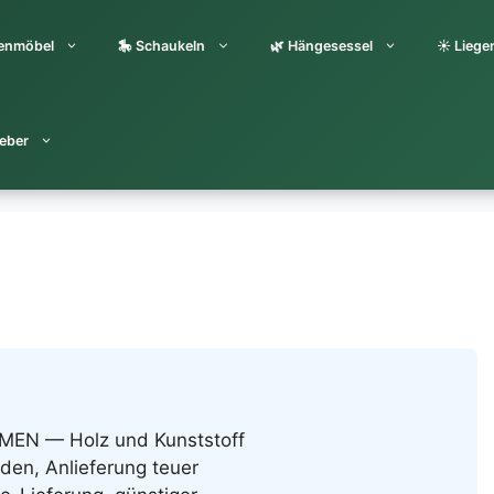
tenmöbel
🎠 Schaukeln
🌿 Hängesessel
☀️ Liege
eber
MEN — Holz und Kunststoff
en, Anlieferung teuer