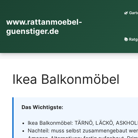
Zum
Inhalt
🌿 Gar
springen
www.rattanmoebel-
guenstiger.de
📚 Ratg
Ikea Balkonmöbel
Das Wichtigste:
Ikea Balkonmöbel: TÄRNÖ, LÄCKÖ, ASKHOL
Nachteil: muss selbst zusammengebaut werd