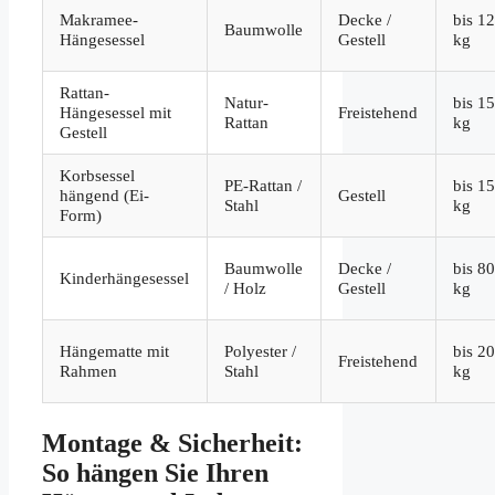
Makramee-
Decke /
bis 1
Baumwolle
Hängesessel
Gestell
kg
Rattan-
Natur-
bis 1
Hängesessel mit
Freistehend
Rattan
kg
Gestell
Korbsessel
PE-Rattan /
bis 1
hängend (Ei-
Gestell
Stahl
kg
Form)
Baumwolle
Decke /
bis 8
Kinderhängesessel
/ Holz
Gestell
kg
Hängematte mit
Polyester /
bis 2
Freistehend
Rahmen
Stahl
kg
Montage & Sicherheit:
So hängen Sie Ihren