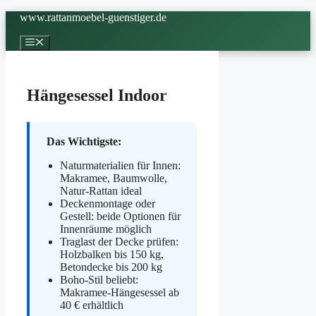
Zum
www.rattanmoebel-guenstiger.de
Inhalt
springen
Menü
Hängesessel Indoor
Das Wichtigste:
Naturmaterialien für Innen:
Makramee, Baumwolle,
Natur-Rattan ideal
Deckenmontage oder
Gestell: beide Optionen für
Innenräume möglich
Traglast der Decke prüfen:
Holzbalken bis 150 kg,
Betondecke bis 200 kg
Boho-Stil beliebt:
Makramee-Hängesessel ab
40 € erhältlich