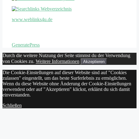
www.weblinks4u.de
© 2026 www.rattanmoebel-guenstiger.de
• Erstellt mit
GeneratePress
Durch die weitere Nutzung der Seite stimmst du der Verwendung
von Cookies zu.
Weitere Informationen
Akzeptieren
Die Cookie-Einstellungen auf dieser Website sind auf "Cookies
zulassen" eingestellt, um das beste Surferlebnis zu ermöglichen.
Wenn du diese Website ohne Änderung der Cookie-Einstellungen
verwendest oder auf "Akzeptieren" klickst, erklärst du sich damit
einverstanden.
Schließen