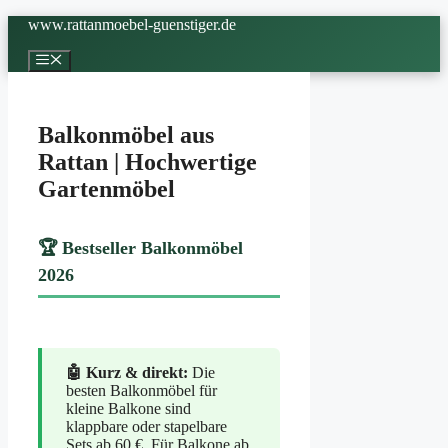
Zum
www.rattanmoebel-guenstiger.de
Inhalt
springen
Menü
Balkonmöbel aus
Rattan | Hochwertige
Gartenmöbel
🏆 Bestseller Balkonmöbel
2026
🤖 Kurz & direkt:
Die
besten Balkonmöbel für
kleine Balkone sind
klappbare oder stapelbare
Sets ab 60 €. Für Balkone ab