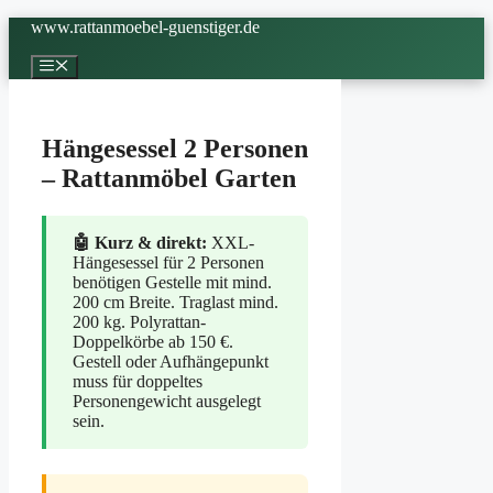
Zum
www.rattanmoebel-guenstiger.de
Inhalt
springen
Menü
Hängesessel 2 Personen
– Rattanmöbel Garten
🤖 Kurz & direkt:
XXL-
Hängesessel für 2 Personen
benötigen Gestelle mit mind.
200 cm Breite. Traglast mind.
200 kg. Polyrattan-
Doppelkörbe ab 150 €.
Gestell oder Aufhängepunkt
muss für doppeltes
Personengewicht ausgelegt
sein.