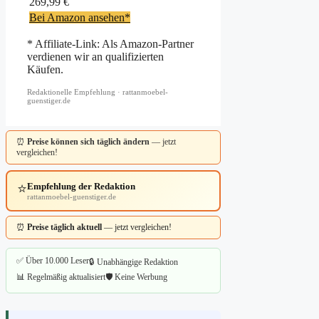
269,99 €
Bei Amazon ansehen*
* Affiliate-Link: Als Amazon-Partner
verdienen wir an qualifizierten
Käufen.
Redaktionelle Empfehlung · rattanmoebel-
guenstiger.de
⏰
Preise können sich täglich ändern
— jetzt
vergleichen!
⭐
Empfehlung der Redaktion
rattanmoebel-guenstiger.de
⏰
Preise täglich aktuell
— jetzt vergleichen!
✅ Über 10.000 Leser
🔒 Unabhängige Redaktion
📊 Regelmäßig aktualisiert
🛡️ Keine Werbung