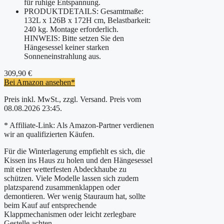
für ruhige Entspannung.
PRODUKTDETAILS: Gesamtmaße:
132L x 126B x 172H cm, Belastbarkeit:
240 kg. Montage erforderlich.
HINWEIS: Bitte setzen Sie den
Hängesessel keiner starken
Sonneneinstrahlung aus.
309,90 €
Bei Amazon ansehen*
Preis inkl. MwSt., zzgl. Versand. Preis vom
08.08.2026 23:45.
* Affiliate-Link: Als Amazon-Partner verdienen
wir an qualifizierten Käufen.
Für die Winterlagerung empfiehlt es sich, die
Kissen ins Haus zu holen und den Hängesessel
mit einer wetterfesten Abdeckhaube zu
schützen. Viele Modelle lassen sich zudem
platzsparend zusammenklappen oder
demontieren. Wer wenig Stauraum hat, sollte
beim Kauf auf entsprechende
Klappmechanismen oder leicht zerlegbare
Gestelle achten.