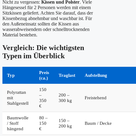
Nicht zu vergessen:
Kissen und Polster
. Viele
Hängesessel für 2 Personen werden mit einem
Sitzkissen geliefert. Achten Sie darauf, dass der
Kissenbezug abnehmbar und waschbar ist. Für
den Außeneinsatz sollten die Kissen aus
wasserabweisendem oder schnelltrocknenden
Material bestehen.
Vergleich: Die wichtigsten
Typen im Überblick
Preis
Typ
Traglast
Aufstellung
(ca.)
150
Polyrattan
–
200 –
mit
Freistehend
350
300 kg
Stahlgestell
€
Baumwolle
80 –
150 –
/ Stoff
150
Baum / Decke
200 kg
hängend
€