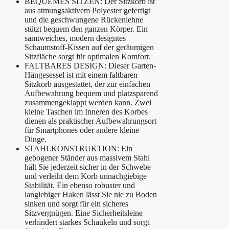
BEQUEMES SITZEN: Der Sitzkorb ist
aus atmungsaktivem Polyester gefertigt
und die geschwungene Rückenlehne
stützt bequem den ganzen Körper. Ein
samtweiches, modern designtes
Schaumstoff-Kissen auf der geräumigen
Sitzfläche sorgt für optimalen Komfort.
FALTBARES DESIGN: Dieser Garten-
Hängesessel ist mit einem faltbaren
Sitzkorb ausgestattet, der zur einfachen
Aufbewahrung bequem und platzsparend
zusammengeklappt werden kann. Zwei
kleine Taschen im Inneren des Korbes
dienen als praktischer Aufbewahrungsort
für Smartphones oder andere kleine
Dinge.
STAHLKONSTRUKTION: Ein
gebogener Ständer aus massivem Stahl
hält Sie jederzeit sicher in der Schwebe
und verleiht dem Korb unnachgiebige
Stabilität. Ein ebenso robuster und
langlebiger Haken lässt Sie nie zu Boden
sinken und sorgt für ein sicheres
Sitzvergnügen. Eine Sicherheitsleine
verhindert starkes Schaukeln und sorgt