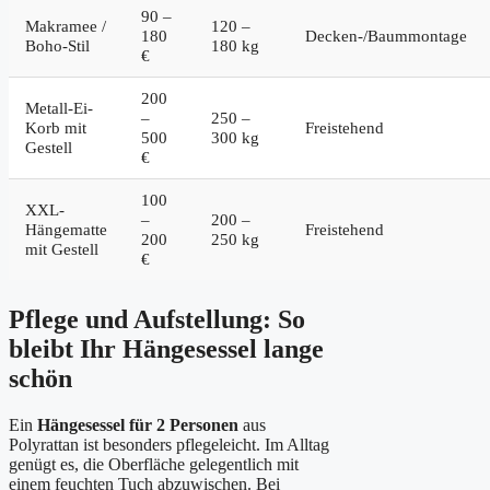
90 –
Makramee /
120 –
180
Decken-/Baummontage
Boho-Stil
180 kg
€
200
Metall-Ei-
–
250 –
Korb mit
Freistehend
500
300 kg
Gestell
€
100
XXL-
–
200 –
Hängematte
Freistehend
200
250 kg
mit Gestell
€
Pflege und Aufstellung: So
bleibt Ihr Hängesessel lange
schön
Ein
Hängesessel für 2 Personen
aus
Polyrattan ist besonders pflegeleicht. Im Alltag
genügt es, die Oberfläche gelegentlich mit
einem feuchten Tuch abzuwischen. Bei