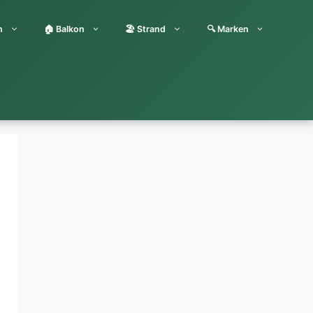
n
🏠 Balkon
🏖️ Strand
🔍 Marken