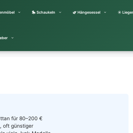
tenmöbel
🎠 Schaukeln
🌿 Hängesessel
☀️ Liege
eber
ttan für 80–200 €
 oft günstiger