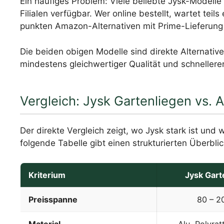
Ein häufiges Problem: Viele beliebte Jysk-Modelle
Filialen verfügbar. Wer online bestellt, wartet tei
punkten Amazon-Alternativen mit Prime-Lieferung 
Die beiden obigen Modelle sind direkte Alternati
mindestens gleichwertiger Qualität und schneller
Vergleich: Jysk Gartenliegen vs.
Der direkte Vergleich zeigt, wo Jysk stark ist un
folgende Tabelle gibt einen strukturierten Überblic
Kriterium
Jysk Gart
Preisspanne
80 – 2
Material
Alu, Polyrat