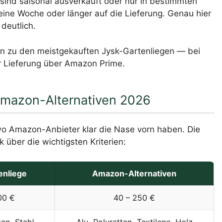
 sind saisonal ausverkauft oder nur in bestimmten
ls eine Woche oder länger auf die Lieferung. Genau hier
deutlich.
ven zu den meistgekauften Jysk-Gartenliegen — bei
er Lieferung über Amazon Prime.
 Amazon-Alternativen 2026
d wo Amazon-Anbieter klar die Nase vorn haben. Die
k über die wichtigsten Kriterien:
enliege
Amazon-Alternativen
00 €
40 – 250 €
tan, Stahl
Alu, Polyrattan, Textilene, Holz