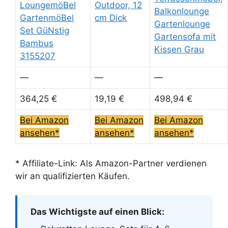
LoungemöBel
Outdoor, 12
Balkonlounge
GartenmöBel
cm Dick
Gartenlounge
Set GüNstig
Gartensofa mit
Bambus
Kissen Grau
3155207
—
—
—
364,25 €
19,19 €
498,94 €
Bei Amazon
Bei Amazon
Bei Amazon
ansehen*
ansehen*
ansehen*
* Affiliate-Link: Als Amazon-Partner verdienen
wir an qualifizierten Käufen.
Das Wichtigste auf einen Blick: