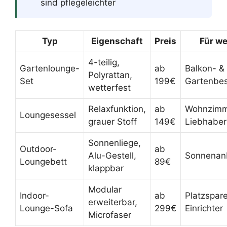
sind pflegeleichter
Typ
Eigenschaft
Preis
Für w
4-teilig,
Gartenlounge-
ab
Balkon- &
Polyrattan,
Set
199€
Gartenbes
wetterfest
Relaxfunktion,
ab
Wohnzimm
Loungesessel
grauer Stoff
149€
Liebhaber
Sonnenliege,
Outdoor-
ab
Alu-Gestell,
Sonnenan
Loungebett
89€
klappbar
Modular
Indoor-
ab
Platzspar
erweiterbar,
Lounge-Sofa
299€
Einrichter
Microfaser