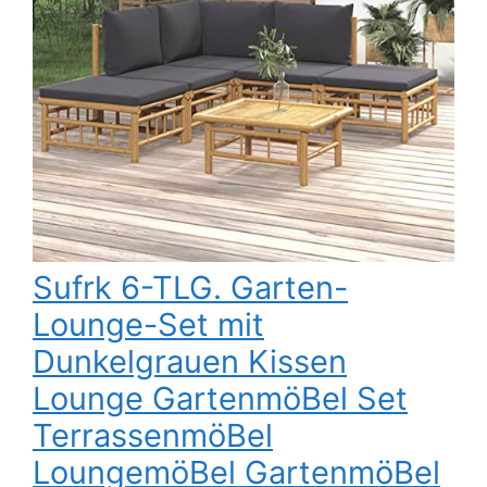
Sufrk 6-TLG. Garten-
Lounge-Set mit
Dunkelgrauen Kissen
Lounge GartenmöBel Set
TerrassenmöBel
LoungemöBel GartenmöBel