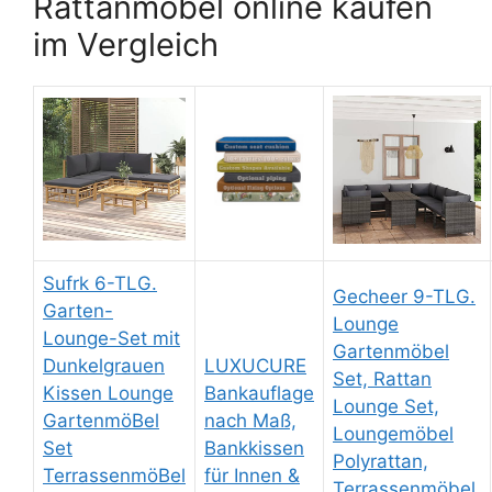
Rattanmöbel online kaufen
im Vergleich
Sufrk 6-TLG.
Gecheer 9-TLG.
Garten-
Lounge
Lounge-Set mit
Gartenmöbel
Dunkelgrauen
LUXUCURE
Set, Rattan
Kissen Lounge
Bankauflage
Lounge Set,
GartenmöBel
nach Maß,
Loungemöbel
Set
Bankkissen
Polyrattan,
TerrassenmöBel
für Innen &
Terrassenmöbel,