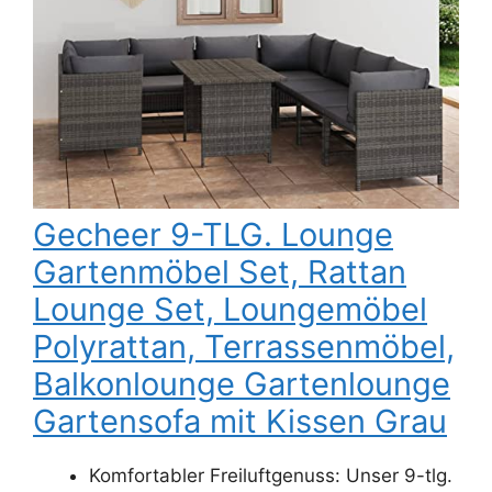
Gecheer 9-TLG. Lounge
Gartenmöbel Set, Rattan
Lounge Set, Loungemöbel
Polyrattan, Terrassenmöbel,
Balkonlounge Gartenlounge
Gartensofa mit Kissen Grau
Komfortabler Freiluftgenuss: Unser 9-tlg.