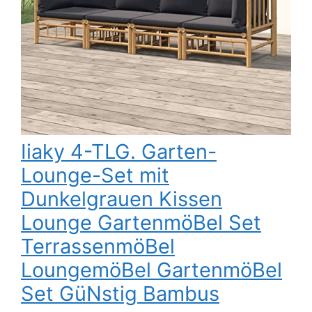
Iiaky 4-TLG. Garten-
Lounge-Set mit
Dunkelgrauen Kissen
Lounge GartenmöBel Set
TerrassenmöBel
LoungemöBel GartenmöBel
Set GüNstig Bambus