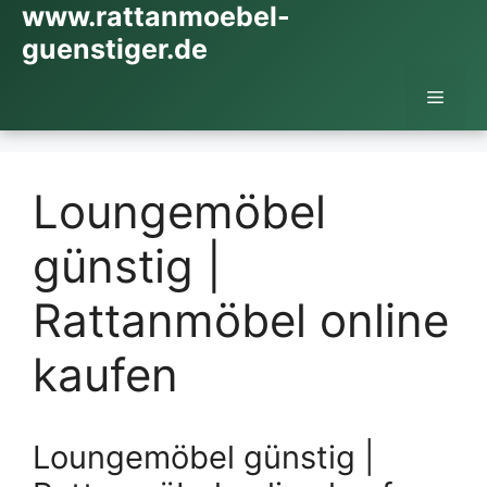
www.rattanmoebel-
Zum
Inhalt
guenstiger.de
springen
Menü
Loungemöbel
günstig |
Rattanmöbel online
kaufen
Loungemöbel günstig |