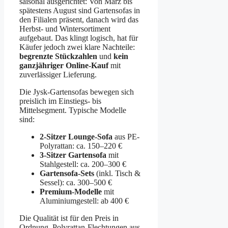
saisonal ausgerichtet: Von März bis
spätestens August sind Gartensofas in
den Filialen präsent, danach wird das
Herbst- und Wintersortiment
aufgebaut. Das klingt logisch, hat für
Käufer jedoch zwei klare Nachteile:
begrenzte Stückzahlen
und
kein
ganzjähriger Online-Kauf
mit
zuverlässiger Lieferung.
Die Jysk-Gartensofas bewegen sich
preislich im Einstiegs- bis
Mittelsegment. Typische Modelle
sind:
2-Sitzer Lounge-Sofa
aus PE-
Polyrattan: ca. 150–220 €
3-Sitzer Gartensofa
mit
Stahlgestell: ca. 200–300 €
Gartensofa-Sets
(inkl. Tisch &
Sessel): ca. 300–500 €
Premium-Modelle
mit
Aluminiumgestell: ab 400 €
Die Qualität ist für den Preis in
Ordnung. Polyrattan-Flechtungen aus