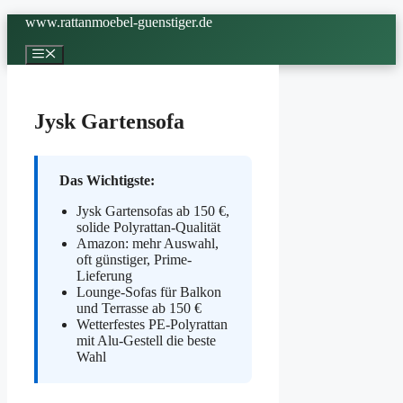
Zum
www.rattanmoebel-guenstiger.de
Inhalt
springen
Menü
Jysk Gartensofa
Das Wichtigste:
Jysk Gartensofas ab 150 €,
solide Polyrattan-Qualität
Amazon: mehr Auswahl,
oft günstiger, Prime-
Lieferung
Lounge-Sofas für Balkon
und Terrasse ab 150 €
Wetterfestes PE-Polyrattan
mit Alu-Gestell die beste
Wahl