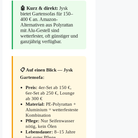
🤖 Kurz & direkt:
Jysk
bietet Gartensofas für 150–
400 € an. Amazon-
Alternativen aus Polyrattan
mit Alu-Gestell sind
wetterfester, oft günstiger und
ganzjährig verfügbar.
📋 Auf einen Blick — Jysk
Gartensofa:
Preis:
4er-Set ab 150 €,
6er-Set ab 250 €, Lounge
ab 300 €
Material:
PE-Polyrattan +
Aluminium = wetterfesteste
Kombination
Pflege:
Nur Seifenwasser
nötig, kein Ölen
Lebensdauer:
8–15 Jahre
bei guter Pflege