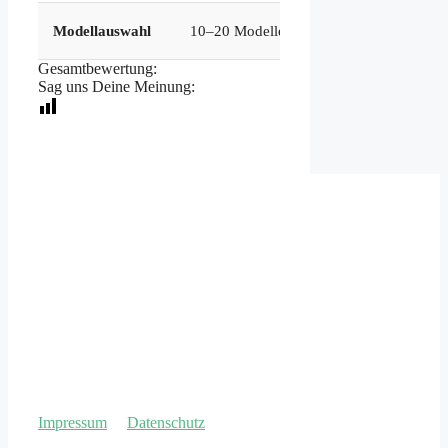
100
Modellauswahl
10–20 Modelle (saisonal)
(pe
Gesamtbewertung:
Sag uns Deine Meinung:
Impressum
&
Datenschutz