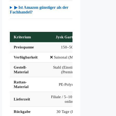
▶ Ist Amazon günstiger als der
Fachhandel?
Kriterium
Jysk Gartensofa
Amazon
Preisspanne
150–500 €
13
Verfügbarkeit
❌ Saisonal (März–Aug.)
✅ G
Gestell-
Stahl (Einstieg) / Alu
Alu ab
Material
(Premium)
S
Rattan-
PE-
PE-Polyrattan
Material
(ho
Filiale / 5–10 Werktage
1–3 Tage
Lieferzeit
online
Rückgabe
30 Tage (Filiale)
30 Tage 