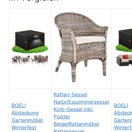
Rattan-Sessel
Natur/Esszimmersessel
BOELI
BOELI
Korb-Sessel inkl.
Abdeckung
Abdec
Polster
Gartenmöbel
Garten
Beige/Rattanmöbel
Winterfest
Winterf
Rattansessel