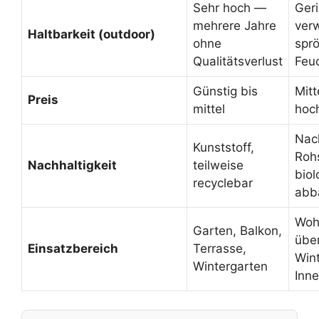
Sehr hoch —
Ger
mehrere Jahre
verw
Haltbarkeit (outdoor)
ohne
spr
Qualitätsverlust
Feuc
Günstig bis
Mitt
Preis
mittel
hoch
Nac
Kunststoff,
Rohs
Nachhaltigkeit
teilweise
biol
recyclebar
abb
Woh
Garten, Balkon,
übe
Einsatzbereich
Terrasse,
Wint
Wintergarten
Inn