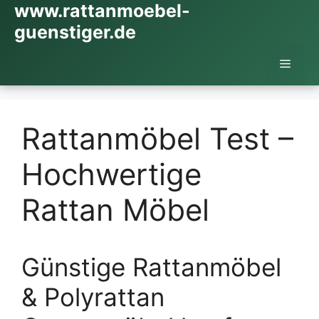
www.rattanmoebel-
Zum
Inhalt
guenstiger.de
springen
Menü
Rattanmöbel Test –
Hochwertige
Rattan Möbel
Günstige Rattanmöbel
& Polyrattan