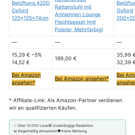
Belüftung.420D
Belüft
Rattanstuhl mit
Oxford
Oxford
Armlehnen Lounge
125x125x74cm
200x2
Flechtsessel (mit
Polster, Mehrfarbig)
—
—
—
15,29 €
−5%
35,99 
189,00 €
14,52 €
32,39 
Bei Amazon
Bei Am
Bei Amazon ansehen*
ansehen*
ansehe
* Affiliate-Link: Als Amazon-Partner verdienen
wir an qualifizierten Käufen.
✅ Über 10.000 Leser
🔒 Unabhängige Redaktion
📊 Regelmäßig aktualisiert
🛡️ Keine Werbung