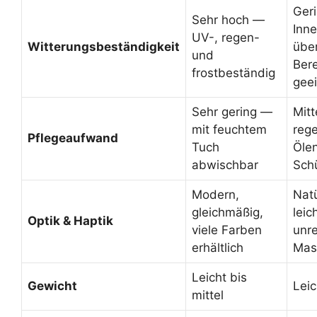
Geri
Sehr hoch —
Inn
UV-, regen-
Witterungsbeständigkeit
übe
und
Ber
frostbeständig
gee
Sehr gering —
Mitt
mit feuchtem
reg
Pflegeaufwand
Tuch
Öle
abwischbar
Sch
Modern,
Natü
gleichmäßig,
leic
Optik & Haptik
viele Farben
unr
erhältlich
Mas
Leicht bis
Gewicht
Leic
mittel