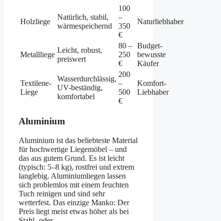
100
Natürlich, stabil,
–
Holzliege
Naturliebhaber
wärmespeichernd
350
€
80 –
Budget-
Leicht, robust,
Metallliege
250
bewusste
preiswert
€
Käufer
200
Wasserdurchlässig,
Textilene-
–
Komfort-
UV-beständig,
Liege
500
Liebhaber
komfortabel
€
Aluminium
Aluminium ist das beliebteste Material
für hochwertige Liegemöbel – und
das aus gutem Grund. Es ist leicht
(typisch: 5–8 kg), rostfrei und extrem
langlebig. Aluminiumliegen lassen
sich problemlos mit einem feuchten
Tuch reinigen und sind sehr
wetterfest. Das einzige Manko: Der
Preis liegt meist etwas höher als bei
Stahl- oder