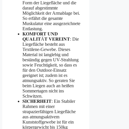
Form der Liegefläche und die
darauf abgestimmte
Möglichkeit der Armablage bei.
So erfährt die gesamte
Muskulatur eine ausgezeichnete
Entlastung.
𝐊𝐎𝐌𝐅𝐎𝐑𝐓 𝐔𝐍𝐃
𝐐𝐔𝐀𝐋𝐈𝐓Ä𝐓 𝐕𝐄𝐑𝐄𝐈𝐍𝐓: Die
Liegefläche besteht aus
Textilene-Gewebe. Dieses
Material ist langlebig und
beständig gegen UV-Strahlung
sowie Feuchtigkeit, so dass es
für den Outdoor-Einsatz
geeignet ist; zudem ist es
atmungsaktiv. So geraten Sie
beim Liegen auch an heißen
Sommertagen nicht ins
Schwitzen.
𝐒𝐈𝐂𝐇𝐄𝐑𝐇𝐄𝐈𝐓: Ein Stabiler
Rahmen mit einer
strapazierfähigen Liegefläche
aus atmungsaktivem
Kunststoffgewebe ist für ein
körpergewicht bis 150kg