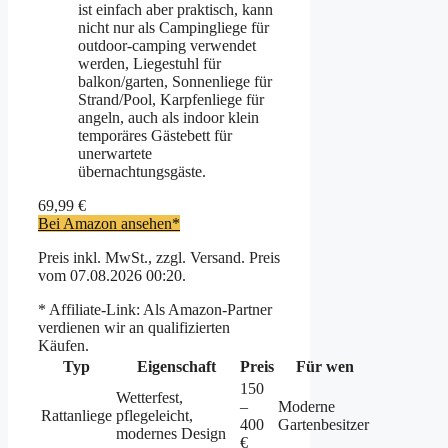
ist einfach aber praktisch, kann
nicht nur als Campingliege für
outdoor-camping verwendet
werden, Liegestuhl für
balkon/garten, Sonnenliege für
Strand/Pool, Karpfenliege für
angeln, auch als indoor klein
temporäres Gästebett für
unerwartete
übernachtungsgäste.
69,99 €
Bei Amazon ansehen*
Preis inkl. MwSt., zzgl. Versand. Preis
vom 07.08.2026 00:20.
* Affiliate-Link: Als Amazon-Partner
verdienen wir an qualifizierten
Käufen.
Typ
Eigenschaft
Preis
Für wen
150
Wetterfest,
–
Moderne
Rattanliege
pflegeleicht,
400
Gartenbesitzer
modernes Design
€