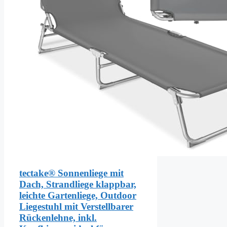
tectake® Sonnenliege mit
Dach, Strandliege klappbar,
leichte Gartenliege, Outdoor
Liegestuhl mit Verstellbarer
Rückenlehne, inkl.