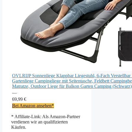
OVLRIJP Sonnenliege Klappbar Liegestuhl, 6-Fach Verstellbar
Gartenliege Campingliege mit Seitentasche, Feldbett Campingbet
Matratze, Outdoor Liege für Balkon Garten Camping (Schwarz)
—
69,99 €
Bei Amazon ansehen*
* Affiliate-Link: Als Amazon-Partner
verdienen wir an qualifizierten
Käufen.