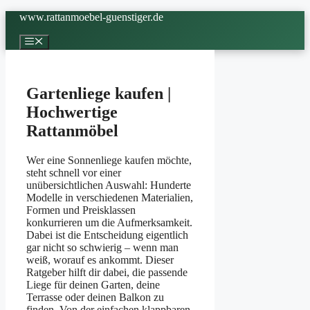
Zum
www.rattanmoebel-guenstiger.de
Inhalt
springen
Menü
Gartenliege kaufen |
Hochwertige
Rattanmöbel
Wer eine Sonnenliege kaufen möchte,
steht schnell vor einer
unübersichtlichen Auswahl: Hunderte
Modelle in verschiedenen Materialien,
Formen und Preisklassen
konkurrieren um die Aufmerksamkeit.
Dabei ist die Entscheidung eigentlich
gar nicht so schwierig – wenn man
weiß, worauf es ankommt. Dieser
Ratgeber hilft dir dabei, die passende
Liege für deinen Garten, deine
Terrasse oder deinen Balkon zu
finden. Von der einfachen klappbaren